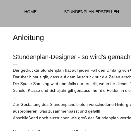
HOME
STUNDENPLAN ERSTELLEN
Anleitung
Stundenplan-Designer - so wird's gemach
Zeit und Stunden eintragen
Der gedruckte Stundenplan hat auf jeden Fall den Umfang von 6 S
Darüber hinaus gilt, dass auf dem Ausdruck nur die Zeilen ers
Die Spalte Samstag wird ebenfalls nur erstellt, wenn für diese
Schule, Klasse und Schuljahr gilt genauso: nur die Felder, in 
Design wählen
Zur Gestaltung des Stundenplans bieten verschiedene Hintergrun
ausprobieren, was zusammenpasst und gefällt!
Abschließend noch aussuchen wie groß der Stundenplan werden
abschicken