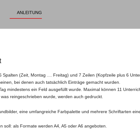
ANLEITUNG
t
palten (Zeit, Montag .... Freitag) und 7 Zeilen (Kopfzeile plus 6 Unte
cheinen, bei denen auch tatsächlich Einträge gemacht wurden.
n Tag mindestens ein Feld ausgefüllt wurde. Maximal können 11 Unterric
die was reingeschrieben wurde, werden auch gedruckt.
dbilder, eine umfangreiche Farbpalette und mehrere Schriftarten eine
 soll: als Formate werden A4, A5 oder A6 angeboten.